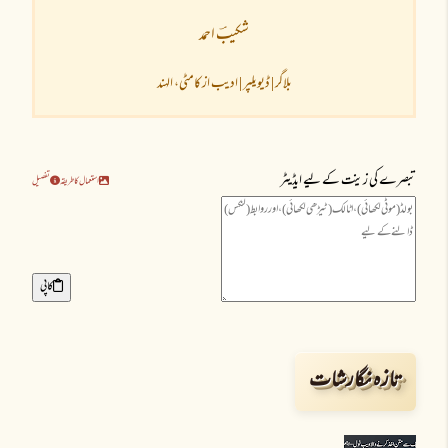
شکیبؔ احمد
بلاگر | ڈیویلپر | ادیب از کامٹی، الہند
تبصرے کی زینت کے لیے ایڈیٹر
استعمال کا طریقہ
تفصیل
کاپی
تازہ نگارشات