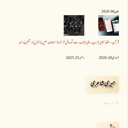
جون 06 ،2026
قرآن - حفظ ہیلپر (ایپ ریلیز)
جب سے تو عاملِ فرمودۂ اسلاف نہیں (غزل) - شکیبؔ احمد
فروری 20 ،2026
دسمبر 25 ،2025
میری شاعری
لوڈ ہو رہا ہے...