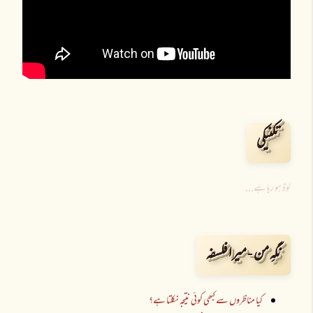
تکنیکی
لوڈ ہو رہا ہے...
نگہِ من - میرا فلسفہ
کیا مناظروں سے کبھی کوئی نتیجہ نکلتا ہے؟