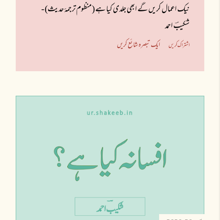
نیک اعمال کریں گے ابھی جلدی کیا ہے (منظوم ترجمۂ حدیث) -
شکیبؔ احمد
ایک تبصرہ شائع کریں
اشتراک کریں