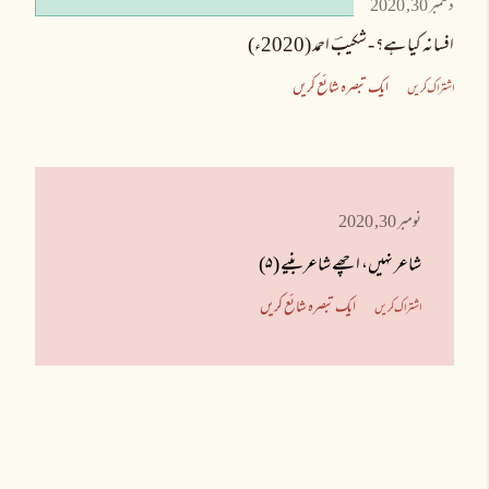
دسمبر 30, 2020
افسانہ کیا ہے؟ - شکیبؔ احمد (2020ء)
ایک تبصرہ شائع کریں
اشتراک کریں
نومبر 30, 2020
شاعر نہیں، اچھے شاعر بنیے (۵)
ایک تبصرہ شائع کریں
اشتراک کریں