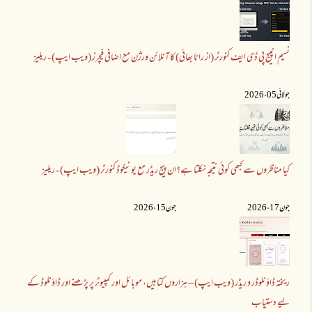
نسیم انپیج پی ڈی ایف کنورٹر (از رانا بھائی) کا آنلائن ورژن مع اضافی فیچرز (ویب ایپ) - ریلیز
جولائی 05 ،2026
کیا مناظروں سے کبھی کوئی نتیجہ نکلتا ہے؟
ان پیج ریڈر مع یونیکوڈ کنورٹر (ویب ایپ) - ریلیز
جون 17 ،2026
جون 15 ،2026
ریختہ ڈاؤنلوڈر و ریڈر (ویب ایپ) – ہزاروں کتابیں، موبائل اور کمپیوٹر پر پڑھنے اور ڈاؤنلوڈ کے
لیے دستیاب