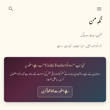
نظرانداز کرکے مرکزی مواد پر جائیں
نگہِ من
شکیبؔ احمد کا اردو بلاگ
اہم ٹولز اور ایپس
میرا مطالعہ
تعارف
رابطہ
نئی ایپ "اردو ٹولز Urdu Tools" اب پلے اسٹور پر
اردو زبان کے لیے ہر وقت اپڈیٹ ہوتے کسٹم کوڈ اور ذاتی لسٹس کی سہولت کے ساتھ بے شمار ٹولز استعمال
کریں۔ بالکل مفت!
پلے اسٹور سے ڈاؤنلوڈ کریں