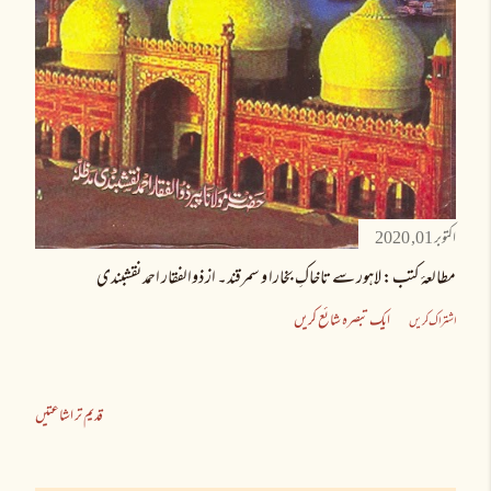
اکتوبر 01, 2020
مطالعۂ کتب: لاہور سے تاخاکِ بخارا و سمرقند۔ از ذوالفقار احمد نقشبندی
ایک تبصرہ شائع کریں
اشتراک کریں
قدیم تر اشاعتیں