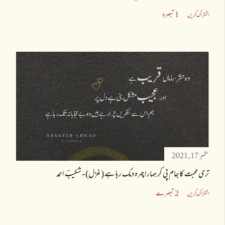
1 تبصرہ
اشتراک کریں
ستمبر 17, 2021
تری محبت کا جام پی کر ہمارا چہرہ دمک رہا ہے (غزل) - شکیبؔ احمد
2 تبصرے
اشتراک کریں