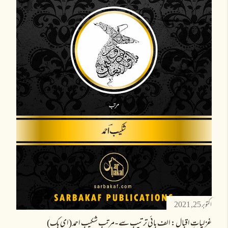
اکتوبر 25, 2021
غزلیاتِ اقبال: الف بائی ترتیب سے - مرتب شکیب احمد (ای بک)