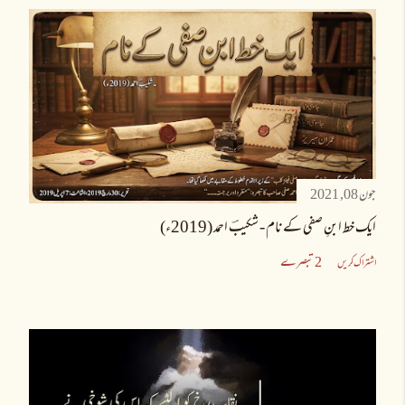
جون 08, 2021
ایک خط ابنِ صفی کے نام - شکیبؔ احمد (2019ء)
2 تبصرے
اشتراک کریں