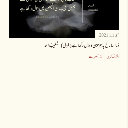
مئی 11, 2021
ذرا سا رخ پہ جو حزن و ملال رکھا ہے (غزل) - شکیبؔ احمد
4 تبصرے
اشتراک کریں