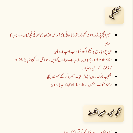
تکنیکی
نسیم انپیج پی ڈی ایف کنورٹر (از رانا بھائی) کا آنلائن ورژن مع اضافی فیچرز (ویب ایپ)
- ریلیز
ان پیج ریڈر مع یونیکوڈ کنورٹر (ویب ایپ) - ریلیز
ریختہ ڈاؤنلوڈر و ریڈر (ویب ایپ) – ہزاروں کتابیں، موبائل اور کمپیوٹر پر پڑھنے اور
ڈاؤنلوڈ کے لیے دستیاب
شکیب مارک ڈاؤن ایڈیٹر - ایک تبصرہ کر کے ٹیسٹ کیجیے
ریختہ کنٹینٹ اسکریپرdRekhta (اینڈرائیڈ) - ریلیز
نگہِ من - میرا فلسفہ