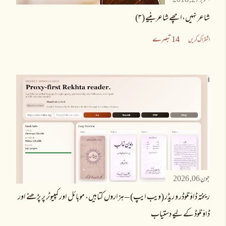
اکتوبر 27, 2018
شاعر نہیں،اچھے شاعر بنیے (۳)
14 تبصرے
اشتراک کریں
جون 06, 2026
ریختہ ڈاؤنلوڈر و ریڈر (ویب ایپ) – ہزاروں کتابیں، موبائل اور کمپیوٹر پر پڑھنے اور
ڈاؤنلوڈ کے لیے دستیاب