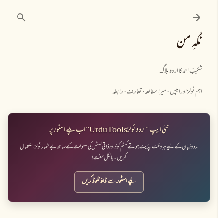
نظرانداز کرکے مرکزی مواد پر جائیں
نگہِ من
شکیبؔ احمد کا اردو بلاگ
اہم ٹولز اور ایپس
میرا مطالعہ
تعارف
رابطہ
نئی ایپ "اردو ٹولز Urdu Tools" اب پلے اسٹور پر
اردو زبان کے لیے ہر وقت اپڈیٹ ہوتے کسٹم کوڈ اور ذاتی لسٹس کی سہولت کے ساتھ بے شمار ٹولز استعمال
کریں۔ بالکل مفت!
پلے اسٹور سے ڈاؤنلوڈ کریں