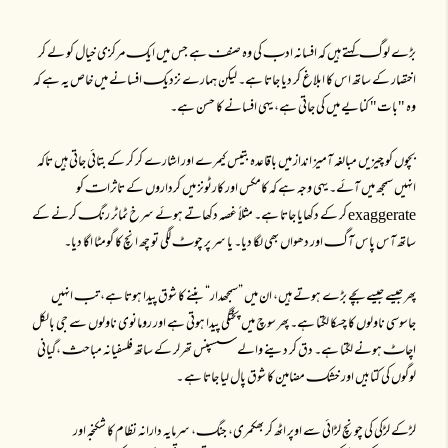
بڑے لوگـ کہتے ہیں کہ افسانہ ادبـ کی وہ صنفـ ہے جس میں ایکـ مرکزی خیال کو لے کر
اختصار کے ساتھ اس کا ابلاغ کر دیا جاتا ہے۔ لیکن ہمارے نزدیکـ افسانے میں خاص یہ ہے کہ
وہ "بات" کنایے میں کی جاتی ہے، یہی افسانے کا حسن ہے۔
بچوں کو چیزیں مبالغہ آمیز انداز میں باقاعدہ بتیس کیمرے اور اشارے کر کر کے بتائی جاتی ہیں تاکہ
انہیں سمجھ میں آئے۔ یہی وجہ ہے کہ کامکس اور کارٹونز میں کرداروں کے تاثراتـ کو
exaggerate کر کے دکھایا جاتا ہے۔ مثلاً غصہ دکھاتے ہوئے سرخ ٹماٹر رنگـ کرنے کے
ساتھ آس پاس آگـ اور دھواں بھی لگا دیا۔ یا سر پر چوٹـ لگی تو چھ انچ کا گومٹا اگا دیا۔
پھر جیسے جیسے بچے بڑے ہوتے ہیں، ان میں ”سمجھدار“ بننے کا شوق پیدا ہوتا ہے، تبـ انہیں
جاسوسی ناولوں کا چسکا لگتا ہے۔ پھر سوچ میں پختگی پیدا ہوتی ہے اور رومانوی ناولوں سے جی بالکل
اچاٹـ ہونے لگتا ہے۔ دق کر دینے والے سسپنس تھرلر کے ساتھ فلسفیانہ مباحثـ ،گیانی
لوگوں کی کتابیں اور خشکـ مضامین کا شوق پال لیا جاتا ہے ۔
لڑکے لڑکی کی چونچ لڑائی سے اوپر اٹھ کر بھکمری، جنگـ، سرمایہ دارانہ نظام کا شکنجہ اور