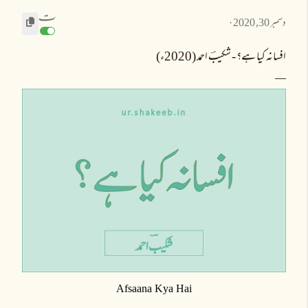
تـ
دسمبر 30, 2020
افسانہ کیا ہے؟ - شکیبؔ احمد (2020ء)
Afsaana Kya Hai