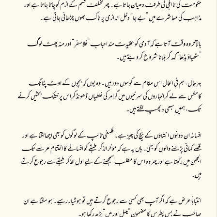
حکومتـ کی نا اہلی کی طرفـ دھیان جاتا ہے۔ پھر مختلفـ قسم کے ازم کو چاٹا جاتا ہے اور
مذاہبـ کی معاشرے میں ”بے جا“ دخل اندازی پر ناکـ بھوں چڑھائی جاتی ہے۔
بالآخر وہ وقتـ آتا ہے کہ آدمی کو عقیدتـ مند احبابـ ”فلاسفر“ اور منہ پھٹـ لوگـ
”سٹھیاؤ بڈھا“ کہہ کر بلانا شروع کر دیتے ہیں۔
بہرحال، ہم فی الحال اس مقام سے کوسوں دور ہیں۔ وہ یوں کہ بچوں کے اوٹـ پٹانگـ
کامکس سے لے کر اخباروں کی سرخیوں میں گرامر کی غلطیاں ڈھونڈ کر اس پر خشکـ بحثیں کرنے
تکـ، ہمیں سبھی دلچسپـ لگتے ہیں۔
افسانہ ان دونوں انتہاؤں کے بیچ کی چیز ہے۔ فلسفی ٹائپـ کے لوگوں کو بھی اچھالگتا ہے اور
قصے کہانی پڑھنے والوں کو بھی۔ ہاں یہ ہے کہ مؤخر الذکر طبقے کو افسانے کا اختتام عرصے تکـ
الجھن میں رکھتا ہے اور پھر وہ اس کا مطلبـ سمجھنے کے لیے اول الذکر طبقے سے رجوع کرتے
ہیں۔
انتباہاً عرض ہے کہ اگر آپـ بھی کسی سے رجوع کرتے ہیں تو ہوشیار رہیے۔ ہو سکتا ہے ان
صاحبـ نے بس پطرس کا مضمون ”میبل اور میں“ پڑھ رکھا ہو۔