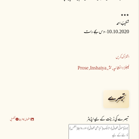
٭٭٭
شکیبؔ احمد
10.10.2020، دس بجے راتـ
اشتراک کریں
لیبلز:
انشائیہ
نثر
Inshaiya
Prose
تبصرے
تبصرے کی زینت کے لیے ایڈیٹر
استعمال کا طریقہ
تفصیل