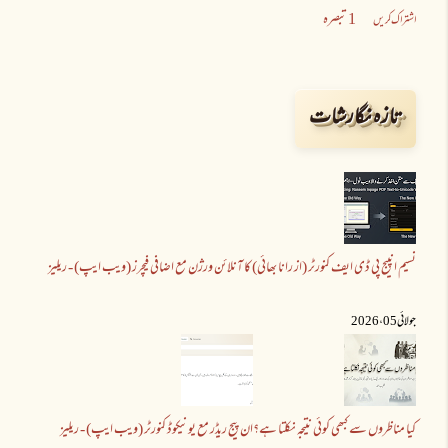
1 تبصرہ
اشتراک کریں
تازہ نگارشات
نسیم انپیج پی ڈی ایف کنورٹر (از رانا بھائی) کا آنلائن ورژن مع اضافی فیچرز (ویب ایپ) - ریلیز
جولائی 05 ،2026
کیا مناظروں سے کبھی کوئی نتیجہ نکلتا ہے؟
ان پیج ریڈر مع یونیکوڈ کنورٹر (ویب ایپ) - ریلیز