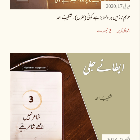
اپریل 17, 2020
حریمِ ناز میں ہر دلعزیز ہے کوئی (غزل) - شکیبؔ احمد
2 تبصرے
اشتراک کریں