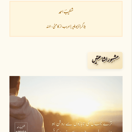
شکیبؔ احمد
بلاگر | ڈیویلپر | ادیب از کامٹی، الہند
مشہور اشاعتیں