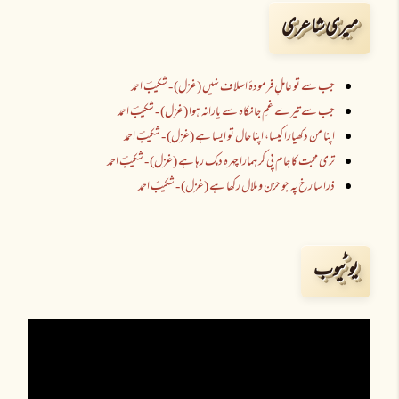
میری شاعری
جب سے تو عاملِ فرمودۂ اسلاف نہیں (غزل) - شکیبؔ احمد
جب سے تیرے غمِ جانکاہ سے یارانہ ہوا (غزل) - شکیبؔ احمد
اپنا من دکھیارا کیسا، اپنا حال تو ایسا ہے (غزل) - شکیبؔ احمد
تری محبت کا جام پی کر ہمارا چہرہ دمک رہا ہے (غزل) - شکیبؔ احمد
ذرا سا رخ پہ جو حزن و ملال رکھا ہے (غزل) - شکیبؔ احمد
یوٹیوب