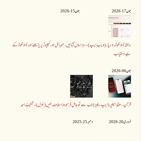
جون 17 ،2026
جون 15 ،2026
ریختہ ڈاؤنلوڈر و ریڈر (ویب ایپ) – ہزاروں کتابیں، موبائل اور کمپیوٹر پر پڑھنے اور ڈاؤنلوڈ کے
لیے دستیاب
جون 06 ،2026
قرآن - حفظ ہیلپر (ایپ ریلیز)
جب سے تو عاملِ فرمودۂ اسلاف نہیں (غزل) - شکیبؔ احمد
فروری 20 ،2026
دسمبر 25 ،2025