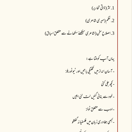
1. نثر (ذاتی تحاریر)
2. نظم (میری شاعری)
3. اصلاحِ سخن (شاعری سیکھنے سکھانے سے متعلق اسباق)
یہاں آپـ کو ملتا ہے:
- آسان انداز میں تکنیکی باتیں اور ٹیوٹوریلز
- کچھ جلی کٹی
- خود سے بنائی گئیں نتـ نئی ایپس
- ادبـ سے متعلق ٹولز
- کبھی جغادری زبان میں فلسفیانہ گفتگو