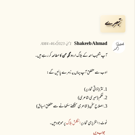
تبصرے
Shakeeb Ahmad
1 مئی، 2023 کو 4:46 AM
آپ
شکیب احمد
کے بلاگ اردو
نگہِ من
کا مطالعہ کر رہے ہیں۔
ادب سے متعلق آپ یہاں یہ زمرے پائیں گے:
1. نثر (ذاتی تحاریر)
2. نظم (میری شاعری)
3. اصلاحِ سخن (شاعری سیکھنے سکھانے سے متعلق اسباق)
نوٹ: انگریزی تحاریر
انگلش بلاگ
پر موجود ہیں۔
جواب دیں