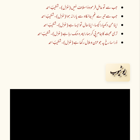
جب سے تو عاملِ فرمودۂ اسلاف نہیں (غزل) - شکیبؔ احمد
جب سے تیرے غمِ جانکاہ سے یارانہ ہوا (غزل) - شکیبؔ احمد
اپنا من دکھیارا کیسا، اپنا حال تو ایسا ہے (غزل) - شکیبؔ احمد
تری محبت کا جام پی کر ہمارا چہرہ دمک رہا ہے (غزل) - شکیبؔ احمد
ذرا سا رخ پہ جو حزن و ملال رکھا ہے (غزل) - شکیبؔ احمد
یوٹیوب