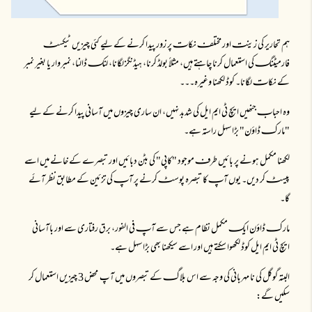
ہم تحاریر کی زینتـ اور مختلفـ نکاتـ پر زور پیدا کرنے کے لیے کئی چیزیں ٹیکسٹـ
فارمیٹنگـ کی استعمال کرنا چاہتے ہیں، مثلاً بولڈ کرنا، ہیڈنگز لگانا، لنکـ ڈالنا، نمبروار یا بغیر نمبر
کے نکاتـ لگانا۔ کوڈ لکھنا وغیرہ۔۔۔
وہ احبابـ جنھیں ایچ ٹی ایم ایل کی شدبد نہیں، ان ساری چیزوں میں آسانی پیدا کرنے کے لیے
"مارکـ ڈاؤن" بڑا سہل راستہ ہے۔
لکھنا مکمل ہونے پر بائیں طرفـ موجود "کاپی" کی بٹن دبائیں اور تبصرے کے خانے میں اسے
پیسٹـ کر دیں۔ یوں آپـ کا تبصرہ پوسٹـ کرنے پر آپـ کی تزئین کے مطابق نظر آئے
گا۔
مارکـ ڈاؤن ایکـ مکمل نظام ہے جس سے آپـ فی الفور، برق رفتاری سے اور باآسانی
ایچ ٹی ایم ایل کوڈ لکھوا سکتے ہیں اور اسے سیکھنا بھی بڑا سہل ہے۔
البتہ گوگل کی نا مہربانی کی وجہ سے اس بلاگـ کے تبصروں میں آپ محض 3 چیزیں استعمال کر
سکیں گے: