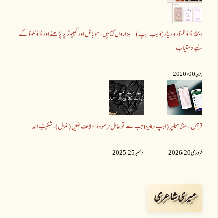
ریختہ ڈاؤنلوڈر و ریڈر (ویب ایپ) – ہزاروں کتابیں، موبائل اور کمپیوٹر پر پڑھنے اور ڈاؤنلوڈ کے
لیے دستیاب
جون 06 ،2026
قرآن - حفظ ہیلپر (ایپ ریلیز)
جب سے تو عاملِ فرمودۂ اسلاف نہیں (غزل) - شکیبؔ احمد
فروری 20 ،2026
دسمبر 25 ،2025
میری شاعری