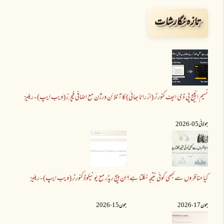
تازہ نگارشات
نسیم انپیج پی ڈی ایف کنورٹر (از رانا بھائی) کا آنلائن ورژن مع اضافی فیچرز (ویب ایپ) - ریلیز
جولائی 05 ،2026
کیا مناظروں سے کبھی کوئی نتیجہ نکلتا ہے؟
ان پیج ریڈر مع یونیکوڈ کنورٹر (ویب ایپ) - ریلیز
جون 17 ،2026
جون 15 ،2026