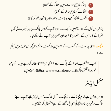
بولڈ کرنا (جلی حروفـ میں یا
موٹا
کر کے لکھنا)
اٹالکـ کرنا (
ٹیڑھا
کر کے لکھنا)
لنکـ ڈالنا (کسی ویبسائٹـ وغیرہ کا ربط متن پر لکھ کر لگانا)
چنانچہ اس ٹول کے دو ورژنز ہیں۔ ایکـ سادہ جو آپـ کو اس بلاگـ پر ہر تبصرے کی جگہ پر
نظر آئے گا۔ اس کے استعمال کا طریقہ اوپر تصویر میں آپـ نے دیکھ لیا۔
دلچسپ:
اسی پوسٹـ کے کمنٹـ کے حصے میں پہلا کمنٹـ دیکھیے جو کچھ اس طرح مزین کیا گیا
ہے:
آپـ *شکیبـ احمد* کے بلاگـ اردو **نگہِ من** کا مطالعہ کر رہے ہیں۔ انگریزی
تحاریر [انگلش بلاگ](https://www.shakeeb.in) پر موجود ہیں۔
مکمل ایڈیٹر
دوسرا ورژن ہے تمام فیچرز کے ساتھ ایکـ مکمل مارکـ ڈاؤن ایڈیٹر جسے آپـ اپنے
بلاگـ وغیرہ پر سادہ ایچ ٹی ایم ایل لکھنے کے لیےاستعمال کر سکتے ہیں۔