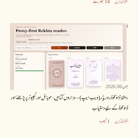
14 تبصرے
اشتراک کریں
جون 06, 2026
ریختہ ڈاؤنلوڈر و ریڈر (ویب ایپ) – ہزاروں کتابیں، موبائل اور کمپیوٹر پر پڑھنے اور
ڈاؤنلوڈ کے لیے دستیاب
1 تبصرہ
اشتراک کریں