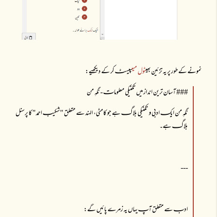
نمونے کے طور پر یہ تزئین بھی
ٹول میں
پیسٹـ کر کے دیکھیے:
### آسان ترین انداز میں تکنیکی معلوماتـ - نگہِ من
نگہِ من ایکـ ادبی و تکنیکی بلاگـ ہے جو کامٹی، الہند سے متعلق "شکیبـ احمد" کا پرسنل
بلاگـ ہے۔
---
ادبـ سے متعلق آپـ یہاں یہ زمرے پائیں گے: