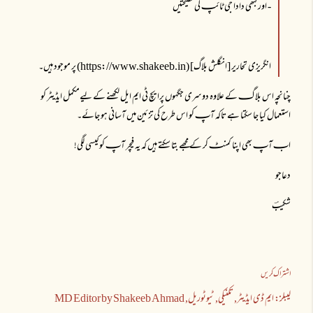
- اور کبھی دادا جی ٹائپـ کی نصیحتیں
انگریزی تحاریر [انگلش بلاگ] (https://www.shakeeb.in) پر موجود ہیں۔
چنانچہ اس بلاگـ کے علاوہ دوسری جگہوں پرایچ ٹی ایم ایل لکھنے کے لیےمکمل ایڈیٹر کو
استعمال کیا جا سکتا ہے تاکہ آپـ کو اس طرح کی تزئین میں آسانی ہو جائے۔
ابـ آپـ بھی اپنا کمنٹـ کر کے مجھے بتا سکتے ہیں کہ یہ فیچر آپـ کو کیسی لگی!
دعاجو
شکیبؔ
اشتراک کریں
لیبلز:
ایم ڈی ایڈیٹر
تکنیکی
ٹیوٹوریل
MD Editor by Shakeeb Ahmad