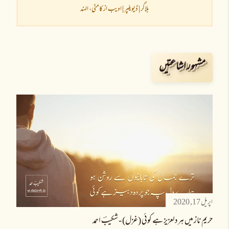
ں
بلاگر | ڈیویلپر | ادیب از کامٹی، الہند
مشہور اشاعتیں
اپریل 17, 2020
حریمِ ناز میں ہر دلعزیز ہے کوئی (غزل) - شکیبؔ احمد