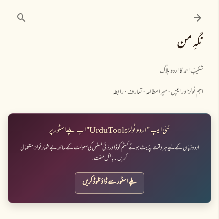
نظرانداز کرکے مرکزی مواد پر جائیں
نگہِ من
شکیبؔ احمد کا اردو بلاگ
اہم ٹولز اور ایپس
میرا مطالعہ
تعارف
رابطہ
نئی ایپ "اردو ٹولز Urdu Tools" اب پلے اسٹور پر
اردو زبان کے لیے ہر وقت اپڈیٹ ہوتے کسٹم کوڈ اور ذاتی لسٹس کی سہولت کے ساتھ بے شمار ٹولز استعمال
کریں۔ بالکل مفت!
پلے اسٹور سے ڈاؤنلوڈ کریں