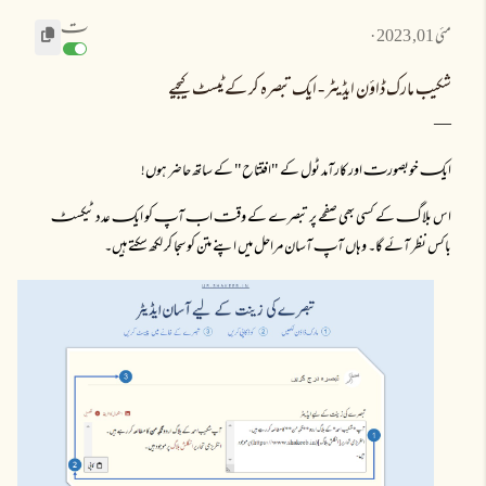
تـ
مئی 01, 2023
شکیب مارک ڈاؤن ایڈیٹر - ایک تبصرہ کر کے ٹیسٹ کیجیے
ایکـ خوبصورتـ اور کارآمد ٹول کے "افتتاح" کے ساتھ حاضر ہوں!
اس بلاگـ کے کسی بھی صفحے پر تبصرے کے وقتـ ابـ آپـ کو ایکـ عدد ٹیکسٹـ
باکس نظر آئے گا۔ وہاں آپـ آسان مراحل میں اپنے متن کو سجا کر لکھ سکتے ہیں۔