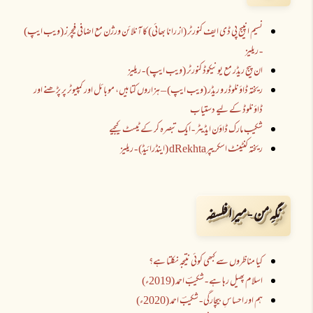
نسیم انپیج پی ڈی ایف کنورٹر (از رانا بھائی) کا آنلائن ورژن مع اضافی فیچرز (ویب ایپ)
- ریلیز
ان پیج ریڈر مع یونیکوڈ کنورٹر (ویب ایپ) - ریلیز
ریختہ ڈاؤنلوڈر و ریڈر (ویب ایپ) – ہزاروں کتابیں، موبائل اور کمپیوٹر پر پڑھنے اور
ڈاؤنلوڈ کے لیے دستیاب
شکیب مارک ڈاؤن ایڈیٹر - ایک تبصرہ کر کے ٹیسٹ کیجیے
ریختہ کنٹینٹ اسکریپرdRekhta (اینڈرائیڈ) - ریلیز
نگہِ من - میرا فلسفہ
کیا مناظروں سے کبھی کوئی نتیجہ نکلتا ہے؟
اسلام پھیل رہا ہے - شکیبؔ احمد (2019ء)
ہم اور احساسِ بیچارگی - شکیبؔ احمد (2020ء)