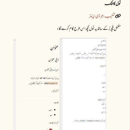
ٹول کا لنکـ
شکیبـ ایم ڈی ایڈیٹر
مکمل فیچرز کے ساتھ یہ ٹول کچھ اس طرح کام کرے گا: