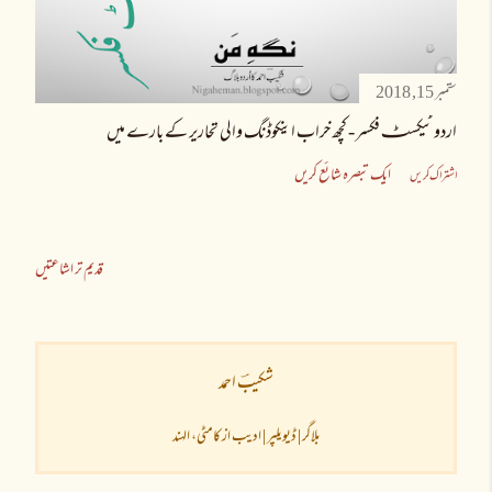
ستمبر 15, 2018
اردو ٹیکسٹـ فکسر - کچھ خراب اینکوڈنگ والی تحاریر کے بارے میں
ایک تبصرہ شائع کریں
اشتراک کریں
قدیم تر اشاعتیں
شکیبؔ احمد
بلاگر | ڈیویلپر | ادیب از کامٹی، الہند