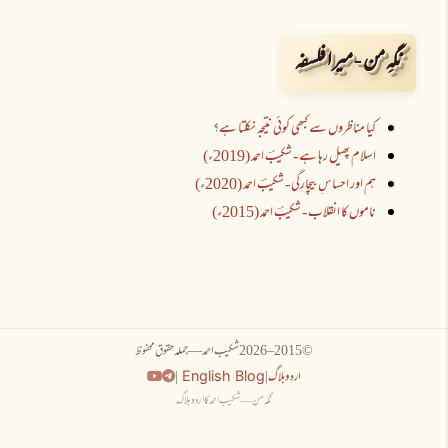
نگہِ من - میرا فلسفہ
کیا مناظروں سے کبھی کوئی نتیجہ نکلتا ہے؟
اسلام پھیل رہا ہے - شکیبؔ احمد (2019ء)
ہم اور احساسِ بیچارگی - شکیبؔ احمد (2020ء)
ناموں کا انقلاب - شکیبؔ احمد (2015ء)
© 2015–
2026
شکیب احمد — جملہ حقوق محفوظ
اردو بلاگ
|
|
English Blog
نگہِ من — شکیب احمد کا اردو بلاگ