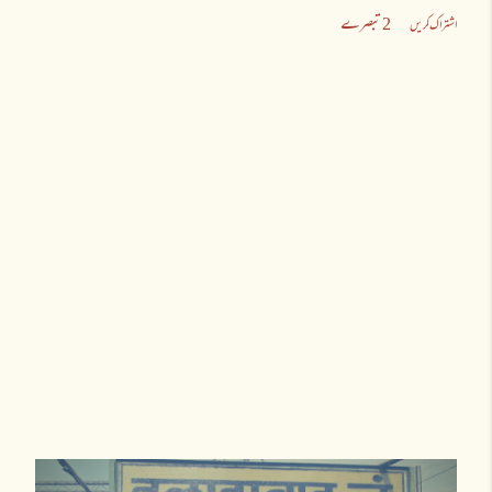
2 تبصرے
اشتراک کریں