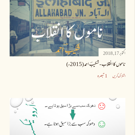
اکتوبر 17, 2018
ناموں کا انقلاب - شکیبؔ احمد (2015ء)
1 تبصرہ
اشتراک کریں