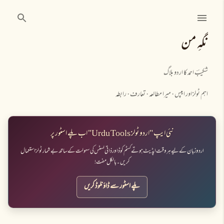
نظرانداز کرکے مرکزی مواد پر جائیں
نگہِ من
شکیبؔ احمد کا اردو بلاگ
اہم ٹولز اور ایپس
میرا مطالعہ
تعارف
رابطہ
نئی ایپ "اردو ٹولز Urdu Tools" اب پلے اسٹور پر
اردو زبان کے لیے ہر وقت اپڈیٹ ہوتے کسٹم کوڈ اور ذاتی لسٹس کی سہولت کے ساتھ بے شمار ٹولز استعمال
کریں۔ بالکل مفت!
پلے اسٹور سے ڈاؤنلوڈ کریں