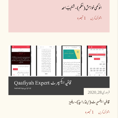
انوکھی خواہش (نظم) - شکیبؔ احمد
1 تبصرہ
اشتراک کریں
فروری 28, 2020
قافیہ ایکسپرٹ (اینڈرائیڈ) - ریلیز
1 تبصرہ
اشتراک کریں