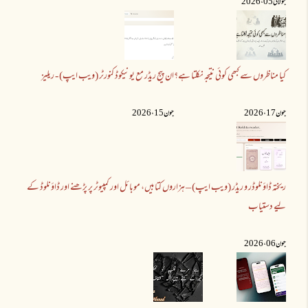
جولائی 05 ،2026
کیا مناظروں سے کبھی کوئی نتیجہ نکلتا ہے؟
ان پیج ریڈر مع یونیکوڈ کنورٹر (ویب ایپ) - ریلیز
جون 17 ،2026
جون 15 ،2026
ریختہ ڈاؤنلوڈر و ریڈر (ویب ایپ) – ہزاروں کتابیں، موبائل اور کمپیوٹر پر پڑھنے اور ڈاؤنلوڈ کے
لیے دستیاب
جون 06 ،2026