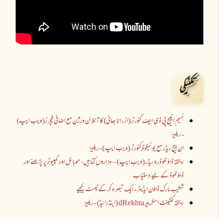
تکنیکی
نسیم انپیج پی ڈی ایف کنورٹر (از رانا بھائی) کا آنلائن ورژن مع اضافی فیچرز (ویب ایپ)
- ریلیز
ان پیج ریڈر مع یونیکوڈ کنورٹر (ویب ایپ) - ریلیز
ریختہ ڈاؤنلوڈر و ریڈر (ویب ایپ) – ہزاروں کتابیں، موبائل اور کمپیوٹر پر پڑھنے اور
ڈاؤنلوڈ کے لیے دستیاب
شکیب مارک ڈاؤن ایڈیٹر - ایک تبصرہ کر کے ٹیسٹ کیجیے
ریختہ کنٹینٹ اسکریپرdRekhta (اینڈرائیڈ) - ریلیز