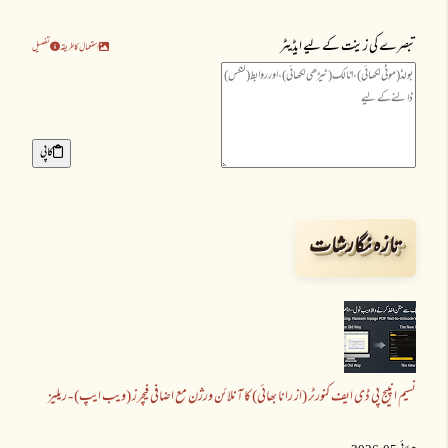
تبصرے کی زینت کے لیے ایڈیٹر
استعمال کا طریقہ
تفصیل
کاپی
تازہ نگارشات
نسیم انپیج پی ڈی ایف کنورٹر (از رانا بھائی) کا آنلائن ورژن مع اضافی فیچرز (ویب ایپ) - ریلیز