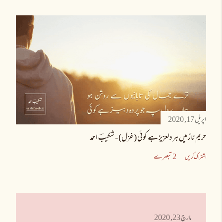
اپریل 17, 2020
حریمِ ناز میں ہر دلعزیز ہے کوئی (غزل) - شکیبؔ احمد
2 تبصرے
اشتراک کریں
مارچ 23, 2020