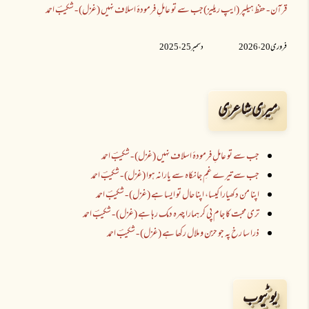
قرآن - حفظ ہیلپر (ایپ ریلیز)
جب سے تو عاملِ فرمودۂ اسلاف نہیں (غزل) - شکیبؔ احمد
فروری 20 ،2026
دسمبر 25 ،2025
میری شاعری
جب سے تو عاملِ فرمودۂ اسلاف نہیں (غزل) - شکیبؔ احمد
جب سے تیرے غمِ جانکاہ سے یارانہ ہوا (غزل) - شکیبؔ احمد
اپنا من دکھیارا کیسا، اپنا حال تو ایسا ہے (غزل) - شکیبؔ احمد
تری محبت کا جام پی کر ہمارا چہرہ دمک رہا ہے (غزل) - شکیبؔ احمد
ذرا سا رخ پہ جو حزن و ملال رکھا ہے (غزل) - شکیبؔ احمد
یوٹیوب