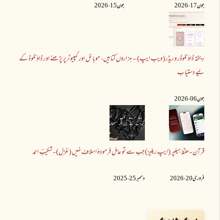
جون 17 ،2026
جون 15 ،2026
ریختہ ڈاؤنلوڈر و ریڈر (ویب ایپ) – ہزاروں کتابیں، موبائل اور کمپیوٹر پر پڑھنے اور ڈاؤنلوڈ کے
لیے دستیاب
جون 06 ،2026
قرآن - حفظ ہیلپر (ایپ ریلیز)
جب سے تو عاملِ فرمودۂ اسلاف نہیں (غزل) - شکیبؔ احمد
فروری 20 ،2026
دسمبر 25 ،2025