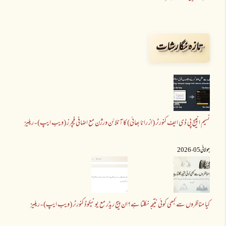
تازہ نگارشات
نسیم انپیج پی ڈی ایف کنورٹر (از رانا بھائی) کا آنلائن ورژن مع اضافی فیچرز (ویب ایپ) - ریلیز
جولائی 05 ،2026
کیا مناظروں سے کبھی کوئی نتیجہ نکلتا ہے؟
ان پیج ریڈر مع یونیکوڈ کنورٹر (ویب ایپ) - ریلیز