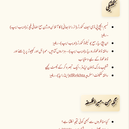
تکنیکی
نسیم انپیج پی ڈی ایف کنورٹر (از رانا بھائی) کا آنلائن ورژن مع اضافی فیچرز (ویب ایپ)
- ریلیز
ان پیج ریڈر مع یونیکوڈ کنورٹر (ویب ایپ) - ریلیز
ریختہ ڈاؤنلوڈر و ریڈر (ویب ایپ) – ہزاروں کتابیں، موبائل اور کمپیوٹر پر پڑھنے اور
ڈاؤنلوڈ کے لیے دستیاب
شکیب مارک ڈاؤن ایڈیٹر - ایک تبصرہ کر کے ٹیسٹ کیجیے
ریختہ کنٹینٹ اسکریپرdRekhta (اینڈرائیڈ) - ریلیز
نگہِ من - میرا فلسفہ
کیا مناظروں سے کبھی کوئی نتیجہ نکلتا ہے؟