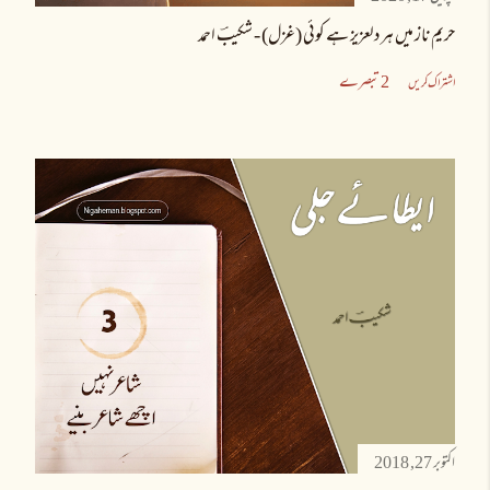
حریمِ ناز میں ہر دلعزیز ہے کوئی (غزل) - شکیبؔ احمد
2 تبصرے
اشتراک کریں
اکتوبر 27, 2018