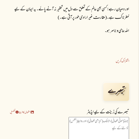
اور دھیان رہے! کسی بھی عالم کے تعلق سے دل میں تحقیر نہ آنے پائے۔ یہ ایمان کے لیے
خطرناکـ ہے۔(حقارتـ غیر ارادی طور پر آتی ہے۔)
اللہ حامی و ناصر ہو۔
اشتراک کریں
تبصرے
تبصرے کی زینت کے لیے ایڈیٹر
استعمال کا طریقہ
تفصیل