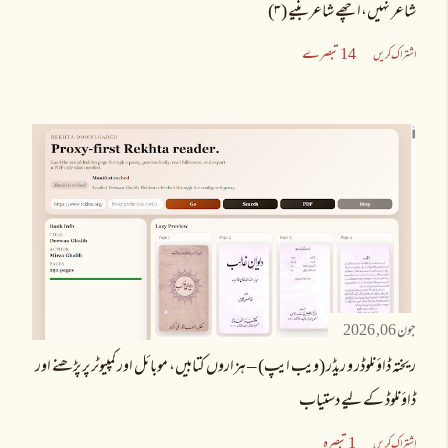
شاعر نہیں،اچھے شاعر بنیے (۳)
14 تبصرے
اشتراک کریں
جون 06, 2026
ریختہ ڈاؤنلوڈر و ریڈر (ویب ایپ) – ہزاروں کتابیں، موبائل اور کمپیوٹر پر پڑھنے اور
ڈاؤنلوڈ کے لیے دستیاب
1 تبصرہ
اشتراک کریں