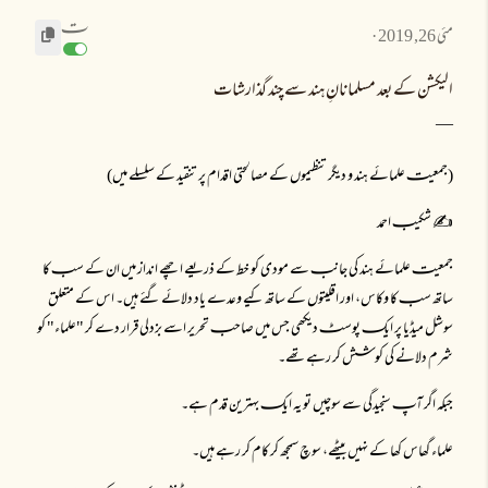
تـ
مئی 26, 2019
الیکشن کے بعد مسلمانانِ ہند سے چند گذارشات
(جمعیتـ علمائے ہند و دیگر تنظیموں کے مصالحتی اقدام پر تنقید کے سلسلے میں)
✍ شکیبـ احمد
جمعیتـ علمائے ہند کی جانبـ سے مودی کو خط کے ذریعے اچھے انداز میں ان کے سبـ کا
ساتھ سبـ کا وکاس، اور اقلیتوں کے ساتھ کیے وعدے یاد دلائے گئے ہیں۔ اس کے متعلق
سوشل میڈیا پر ایکـ پوسٹـ دیکھی جس میں صاحبـ تحریر اسے بزدلی قرار دے کر "علماء" کو
شرم دلانے کی کوشش کر رہے تھے۔
جبکہ اگر آپـ سنجیدگی سے سوچیں تو یہ ایکـ بہترین قدم ہے۔
علماء گھاس کھا کے نہیں بیٹھے، سوچ سمجھ کر کام کر رہے ہیں۔