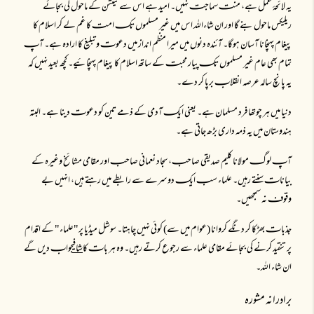
یہ لائحۂ عمل ہے، منتـ سماجتـ نہیں۔ امید ہے اس سے ٹینشن کے ماحول کی بجائے
ریلیکس ماحول بنے گا اور ان شاءاللہ اس میں غیر مسلموں تکـ امتـ کا غم لے کر اسلام کا
پیغام پہنچانا آسان ہوگا۔ آئندہ دنوں میں میرا منظم انداز میں دعوتـ و تبلیغ کا ارادہ ہے۔ آپـ
تمام بھی عام غیر مسلموں تکـ پیار محبتـ کے ساتھ اسلام کا پیغام پہنچائیے۔ کچھ بعید نہیں کہ
یہ پانچ سالہ عرصہ انقلابـ برپا کر دے۔
دنیا میں ہر چوتھا فرد مسلمان ہے۔ یعنی ایکـ آدمی کے ذمے تین کو دعوتـ دینا ہے۔ البتہ
ہندوستان میں یہ ذمہ داری بڑھ جاتی ہے۔
آپـ لوگـ مولانا کلیم صدیقی صاحبـ، سجاد نعمانی صاحبـ اور مقامی مشائخ وغیرہ کے
بیاناتـ سنتے رہیں۔ علماء سبـ ایکـ دوسرے سے رابطے میں رہتے ہیں، انہیں بے
وقوفـ نہ سمجھیں۔
جذباتـ بھڑکا کر دنگے کروانا (عوام میں سے) کوئی نہیں چاہتا۔ سوشل میڈیا پر"علماء" کے اقدام
پر تنقید کرنے کی بجائے مقامی علماء سے رجوع کرتے رہیں۔ وہ ہر باتـ کا
شافی
جوابـ دیں گے
ان شاء اللہ۔
برادرانہ مشورہ