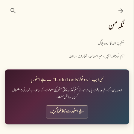
نظرانداز کرکے مرکزی مواد پر جائیں
نگہِ من
شکیبؔ احمد کا اردو بلاگ
اہم ٹولز اور ایپس
میرا مطالعہ
تعارف
رابطہ
نئی ایپ "اردو ٹولز Urdu Tools" اب پلے اسٹور پر
اردو زبان کے لیے ہر وقت اپڈیٹ ہوتے کسٹم کوڈ اور ذاتی لسٹس کی سہولت کے ساتھ بے شمار ٹولز استعمال
کریں۔ بالکل مفت!
پلے اسٹور سے ڈاؤنلوڈ کریں