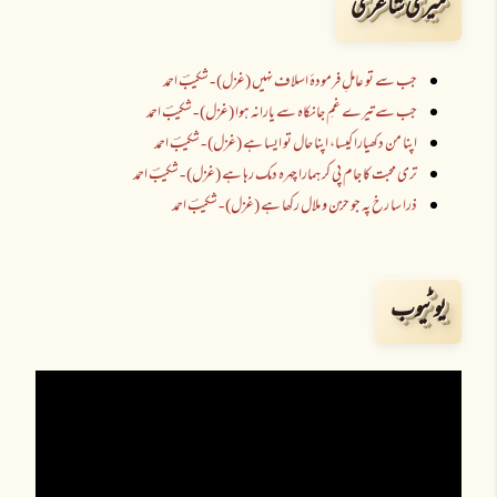
میری شاعری
جب سے تو عاملِ فرمودۂ اسلاف نہیں (غزل) - شکیبؔ احمد
جب سے تیرے غمِ جانکاہ سے یارانہ ہوا (غزل) - شکیبؔ احمد
اپنا من دکھیارا کیسا، اپنا حال تو ایسا ہے (غزل) - شکیبؔ احمد
تری محبت کا جام پی کر ہمارا چہرہ دمک رہا ہے (غزل) - شکیبؔ احمد
ذرا سا رخ پہ جو حزن و ملال رکھا ہے (غزل) - شکیبؔ احمد
یوٹیوب