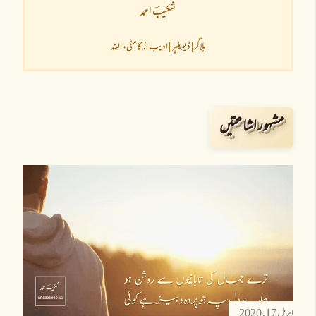
شکیبؔ احمد
بلاگر | ڈیویلپر | ادیب از کامٹی، الہند
مشہور اشاعتیں
اپریل 17, 2020