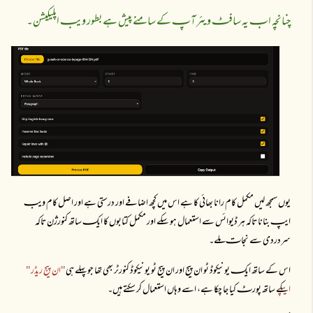
چنانچہ ابـ یہ سافٹـ ویئر آپـ کے سامنے پیش ہے بطور ویبـ اپلیکیشن۔
یوں سمجھ لیں مکمل کام رانا بھائی کا ہے اس میں کچھ اضافے اور درستی ہے اور اصل کام ویبـ
ایپـ بنانا تاکہ ہر ڈیوائس سے استعمال ہو سکے اور مکمل کتابوں کا ایکـ ساتھ کنورژن تاکہ
سردردی سے نجاتـ ملے۔
اس کے ساتھ ایکـ یونیکوڈ ٹو ان پیج اور ان پیج ٹو یونیکوڈ کنورٹر بھی تھا جو پہلے ہی
"ان پیج ریڈر"
ایپـ
کے ساتھ پورٹـ کیا جا چکا ہے، اسے وہاں استعمال کر سکتے ہیں۔