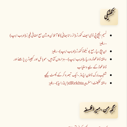
تکنیکی
نسیم انپیج پی ڈی ایف کنورٹر (از رانا بھائی) کا آنلائن ورژن مع اضافی فیچرز (ویب ایپ)
- ریلیز
ان پیج ریڈر مع یونیکوڈ کنورٹر (ویب ایپ) - ریلیز
ریختہ ڈاؤنلوڈر و ریڈر (ویب ایپ) – ہزاروں کتابیں، موبائل اور کمپیوٹر پر پڑھنے اور
ڈاؤنلوڈ کے لیے دستیاب
شکیب مارک ڈاؤن ایڈیٹر - ایک تبصرہ کر کے ٹیسٹ کیجیے
ریختہ کنٹینٹ اسکریپرdRekhta (اینڈرائیڈ) - ریلیز
نگہِ من - میرا فلسفہ