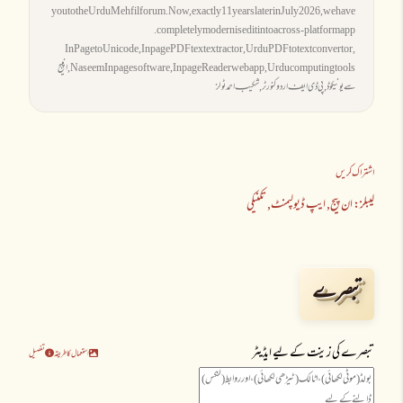
you to the Urdu Mehfil forum. Now, exactly 11 years later in July 2026, we have
completely modernised it into a cross-platform app.
InPage to Unicode, Inpage PDF text extractor, Urdu PDF to text convertor,
Naseem Inpage software, Inpage Reader web app, Urdu computing tools, انپیج
سے یونیکوڈ, پی ڈی ایفـ اردو کنورٹر, شکیبـ احمد ٹولز
اشتراک کریں
لیبلز:
ان پیج
ایپ ڈیولپمنٹ
تکنیکی
تبصرے
تبصرے کی زینت کے لیے ایڈیٹر
استعمال کا طریقہ
تفصیل