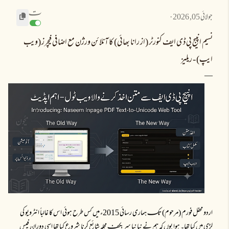
تـ
جولائی 05, 2026
نسیم انپیج پی ڈی ایف کنورٹر (از رانا بھائی) کا آنلائن ورژن مع اضافی فیچرز (ویب
ایپ) - ریلیز
اردو محفل فورم (مرحوم) تکـ ہماری رسائی 2015ء میں کس طرح ہوئی اس کا غالباً انٹرویو کی
لڑی میں کیا تھا۔ ہوا یوں کہ ہم نے نیا نیا سر بکفـ مجلہ شائع کرنا شروع کیا تھا اسی دوران فیس