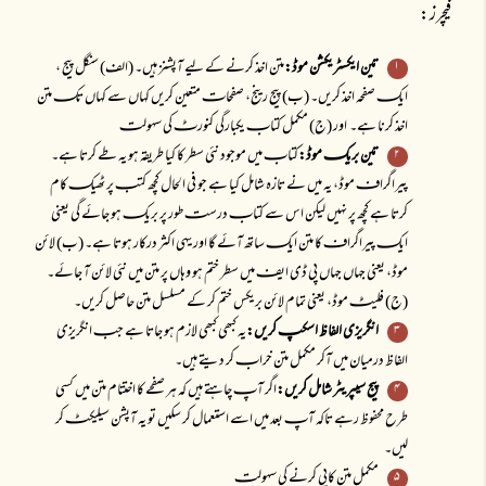
فیچرز:
تین ایکسٹریکشن موڈ:
متن اخذ کرنے کے لیے آپشنز ہیں۔ (الف) سنگل پیج ،
ایکـ صفحہ اخذ کریں۔ (ب) پیج رینج، صفحاتـ متعین کریں کہاں سے کہاں تکـ متن
اخذ کرنا ہے۔ اور (ج) مکمل کتابـ یکبارگی کنورٹـ کی سہولتـ
تین بریکـ موڈ:
کتابـ میں موجود نئی سطر کا کیا طریقہ ہو یہ طے کرتا ہے۔
پیراگرافـ موڈ، یہ میں نے تازہ شامل کیا ہے جو فی الحال کچھ کتبـ پر ٹھیکـ کام
کرتا ہے کچھ پر نہیں لیکن اس سے کتابـ درستـ طور پر بریکـ ہو جائے گی یعنی
ایکـ پیراگرافـ کا متن ایکـ ساتھ آئے گا اور یہی اکثر درکار ہوتا ہے۔ (ب) لائن
موڈ، یعنی جہاں جہاں پی ڈی ایفـ میں سطر ختم ہو وہاں پر متن میں نئی لائن آ جائے۔
(ج) فلیٹـ موڈ، یعنی تمام لائن بریکس ختم کر کے مسلسل متن حاصل کریں۔
انگریزی الفاظ اسکپـ کریں:
یہ کبھی کبھی لازم ہو جاتا ہے جبـ انگریزی
الفاظ درمیان میں آکر مکمل متن خرابـ کر دیتے ہیں۔
پیج سیپریٹر شامل کریں:
اگر آپـ چاہتے ہیں کہ ہر صفحے کا اختتام متن میں کسی
طرح محفوظ رہے تاکہ آپـ بعد میں اسے استعمال کر سکیں تو یہ آپشن سیلیکٹـ کر
لیں۔
مکمل متن کاپی کرنے کی سہولتـ