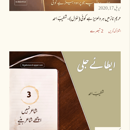
اپریل 17, 2020
حریمِ ناز میں ہر دلعزیز ہے کوئی (غزل) - شکیبؔ احمد
2 تبصرے
اشتراک کریں