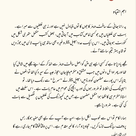
اہم انتباہ
یہ رانا بھائی کے سافٹـ ویئر کا جوں کا توں متبادل نہیں ہے اور نہ ہی غلطیوں سے مبرا ہے۔
بہتـ سی غلطیاں ہیں جو کسی خاص کتابـ میں آ جاتی ہیں، بعض کتبـ مکمل ستھری شکل میں
کنورٹـ ہو جاتی ہیں۔ اس پر ایکـ عدد اسپیل چیکر وغیرہ بھی ساتھ ہی پائپـ لائن میں جوڑ دیں
تو شاید بہتر نتیجہ سامنے آئے۔
مجھے یاد پڑتا ہے کہ کسی ایسے ہی متن کو اصل سافٹـ ویئر سے اخذ کر کے اپنے مجلے میں شامل کیا
تھا اور پھر اوائل دنوں میں جبـ مشفق و مکرم چچا جان اعجاز عبید کے سپرد کیا تھا تو انھوں نے
بتایا کہ اس پورے مضمون کو ورڈ میں اسپیل چیکر نے "سرخ" سے رنگـ دیا تھا۔ تو
اسیپسنگـ کی اغلاط تو ضرور ہوں گی اور یہ انپیج کی عوام میں عام باتـ ہے۔ اس سلسلے میں
استاذ مکرم ہی کا لکھا ہوا مکمل مضمون ہے جس میں کمپوزنگـ کی غلطیوں پر تفصیل سے باتـ
کی گئی ہے۔ ضرور پڑھیے۔
ہمارا کام تو اس سے خوبـ نکل رہا ہے، امید ہے آپـ کے لیے بھی مفید ہوگا۔ بس
پروفـ ریڈنگـ لازما کریں۔ تجاویز و آراء کا خیر مقدم ہے۔ اس پر وقتا فوقتا کام جاری رہے گا
ان شاء اللہ۔