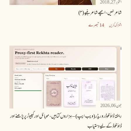
اکتوبر 27, 2018
شاعر نہیں،اچھے شاعر بنیے (۳)
14 تبصرے
اشتراک کریں
جون 06, 2026
ریختہ ڈاؤنلوڈر و ریڈر (ویب ایپ) – ہزاروں کتابیں، موبائل اور کمپیوٹر پر پڑھنے اور
ڈاؤنلوڈ کے لیے دستیاب