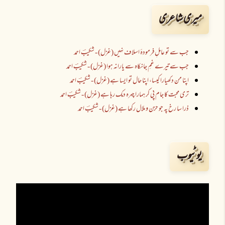
میری شاعری
جب سے تو عاملِ فرمودۂ اسلاف نہیں (غزل) - شکیبؔ احمد
جب سے تیرے غمِ جانکاہ سے یارانہ ہوا (غزل) - شکیبؔ احمد
اپنا من دکھیارا کیسا، اپنا حال تو ایسا ہے (غزل) - شکیبؔ احمد
تری محبت کا جام پی کر ہمارا چہرہ دمک رہا ہے (غزل) - شکیبؔ احمد
ذرا سا رخ پہ جو حزن و ملال رکھا ہے (غزل) - شکیبؔ احمد
یوٹیوب