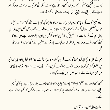
بکـ پر تکنیکی پوسٹس کے درمیان کسی ساتھی کی پوسٹـ نظر آئی جو ایکـ سافٹـ ویئر کی خبر
دیتےتھے جو انپیج سے بنی پی ڈی ایفـ سے متن اخذ کر سکتا تھا۔
اردو کمپیوٹنگـ کی دنیا ہمیشہ ویران رہی ہے اور اکا دکا ہی کچھ نئی باتـ سننے کو ملتی تھی۔ جمیل
نوری نستعلیق انسٹال کرنے کے طریقے سے البتہ سبـ واقفـ تھے وہ بھی محفل نہیں بلکہ ایم
بلال ایم کے توسط سے جو نستعلیق کی تلاش پر ہمیشہ گوگل میں اوپر رہا کرتا تھا۔ ایسے میں اردو کا
کوئی بھی سافٹـ ویئر ہو مزیدار لگتا تھا اور ایکـ بار تو اسے "تجربانے" کی ہوس ضرور رہتی
تھی۔
ہم نے بھی کالج پہنچ کر (عموما فیسبکـ فون پر کھلا ہوتا تھا) سافٹـ ویئر ڈاؤنلوڈ کیا اور پین ڈرائیو
میں محفوظ کر لیا کہ گھر جا کر مزید تانکـ جھانکـ کریں گے۔ بلکہ بہتـ سے کام تو خود کالج ہی
میں بھی ہو جاتے تھے تو بعید نہیں وہیں چیکـ کیا ہو۔
کسی بھی اردو سے متعلق چیز کا "اباؤٹ" پیج پڑھنا ہماری عادتـِ جاریہ رہی ہے۔ چنانچہ نسیم
انپیج سافٹـ ویئر کا اباؤٹـ کھولا، اور پایا کہ "رانا" صاحبـ سبـ لوگوں کا شکریہ ادا کر رہے
تھے۔
انٹرویو والی لڑی سے اقتباس: