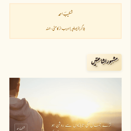
شکیبؔ احمد
بلاگر | ڈیویلپر | ادیب از کامٹی، الہند
مشہور اشاعتیں