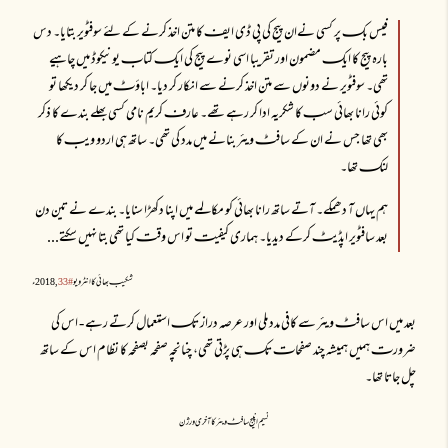
فیس بکـ پر کسی نےان پیج کی پی ڈی ایفـ کا متن اخذ کرنے کے لئے سوفٹویر بتایا۔ دس
بارہ پیج کا ایکـ مضمون اور تقریبا اسی نوے پیج کی ایکـ کتابـ یونیکوڈ میں چاہیے
تھی۔ سوفٹویر نے دونوں سے متن اخذ کرنے سے انکار کر دیا۔ اباؤٹـ میں جا کر دیکھا تو
کوئی رانا بھائی سبـ کا شکریہ ادا کر رہے تھے۔ عارفـ کریم نامی کسی بھلے بندے کا ذکر
بھی تھا جس نے ان کے سافٹـ ویئر بنانے میں مدد کی تھی۔ ساتھ ہی اردو ویبـ کا
لنکـ تھا۔
ہم یہاں آ دھمکے۔ آتے ساتھ رانا بھائی کو مکالمے میں اپنا دکھڑا سنایا۔ بندے نے تین دن
بعد سافٹویر اپڈیٹـ کرکے دیدیا۔ ہماری کیفیتـ تو اس وقتـ کیا تھی بتا نہیں سکتے...
شکیبـ بھائی کا انٹرویو
#33
, 2018ء
بعد میں اس سافٹـ ویئر سے کافی مدد ملی اور عرصہ دراز تکـ استعمال کرتے رہے - اس کی
ضرورتـ ہمیں ہمیشہ چند صفحاتـ تکـ ہی پڑتی تھی، چنانچہ صفحہ بصفحہ کا نظام اس کے ساتھ
چل جاتا تھا۔
نسیم انپیج سافٹـ ویئر کا آخری ورژن