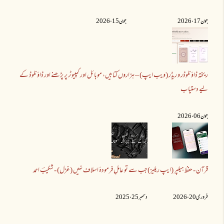
جون 17 ،2026
جون 15 ،2026
ریختہ ڈاؤنلوڈر و ریڈر (ویب ایپ) – ہزاروں کتابیں، موبائل اور کمپیوٹر پر پڑھنے اور ڈاؤنلوڈ کے
لیے دستیاب
جون 06 ،2026
قرآن - حفظ ہیلپر (ایپ ریلیز)
جب سے تو عاملِ فرمودۂ اسلاف نہیں (غزل) - شکیبؔ احمد
فروری 20 ،2026
دسمبر 25 ،2025