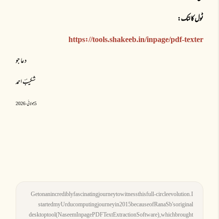
ٹول کا لنک:
https://tools.shakeeb.in/inpage/pdf-texter
دعا جو
شکیبؔ احمد
5 جولائی، 2026
Get on an incredibly fascinating journey to witness this full-circle evolution. I
started my Urdu computing journey in 2015 because of Rana Sb's original
desktop tool (Naseem Inpage PDF Text Extraction Software), which brought