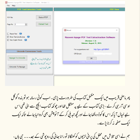
پھر ماضی قریبـ میں ایکـ مکمل کتابـ کی ضرورتـ پڑی۔ ابـ کوئی رسالہ ہو تو بندہ گوگل
او سی آر ہی کر لے، بڑی کتابـ کے لیے یہ مشکل تھا اور چونکہ کتابـ انپیج سے بنی تھی اس
لیے خیال آیا کہ اس کا کوڈ دیکھا جائے اور کچھ تبدیلی کر کے آٹومیشن بھی کروا لیا جائے تاکہ ایکـ
ایکـ صفحہ نہ کرنا پڑے۔
ہم نے اسی تلاش میں محفل کی پرانی لڑیوں کو کھنگالا تو رانا بھائی کی روپوشی کے بعد۔۔۔ جی ہاں،