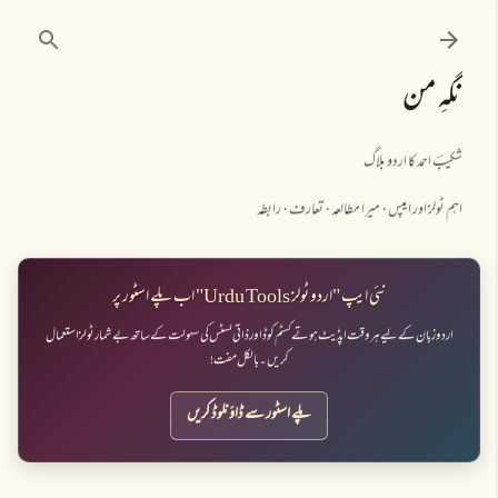
نظرانداز کرکے مرکزی مواد پر جائیں
نگہِ من
شکیبؔ احمد کا اردو بلاگ
اہم ٹولز اور ایپس
میرا مطالعہ
تعارف
رابطہ
نئی ایپ "اردو ٹولز Urdu Tools" اب پلے اسٹور پر
اردو زبان کے لیے ہر وقت اپڈیٹ ہوتے کسٹم کوڈ اور ذاتی لسٹس کی سہولت کے ساتھ بے شمار ٹولز استعمال
کریں۔ بالکل مفت!
پلے اسٹور سے ڈاؤنلوڈ کریں