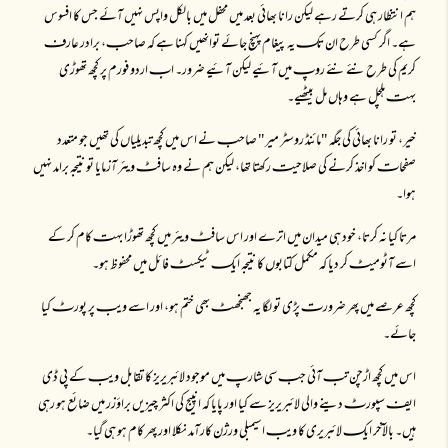
ہم انتظار ہی کرتے رہے لیکن رانا بھائی بعد میں محفل میں بالکل واپس نہیں آئے جس کا افسوس
ہے۔ اگر کسی طرح ان تکـ یہ پیغام پہنچ جائے توانھیں کہنا ہے کہ صاحبـ، برادر عارفـ
کریم کی طرح نئے نئے روپـ میں آئیے لیکن آئیے ضرور۔ ابـ اردو فورم پر کچھ تھوڑی
بہتـ ہلچل ہے وہاں مل بیٹھیے۔
خیر، تو رانا بھائی کی جگہ "مائنڈ روسٹر میر" صاحبـ نے اس میں کچھ تبدیلیاں کی تھیں جو متعدد
صفحاتـ کو اخذ کرنے کی صلاحیتـ رکھتا تھا، لیکن ہم نے وہ سافٹـ ویئر آزمایا تو نتیجہ برامد نہیں
ہوا۔
مرتا کیا نہ کرتا، خود ہی میدان میں اترے اور اس سافٹـ ویئر میں کچھ تھوڑا بہتـ کام کر کے
اسے آٹومیٹـ کر دیا کہ مکمل کتابوں کا نتیجہ ایکـ ٹیکسٹـ فائل میں محفوظ ہو۔
کچھ عرصے میں پھر ضرورتـ پڑی تو لگا یہ جھنجھٹـ بھی ختم ہو، اور اسے ویبـ پر پورٹـ کیا
جائے۔
اس میں کچھ اڑچن تبـ آئی جبـ سی شارپـ میں موجود لائبریریز کا تقابل ویبـ کے پی ڈی
ایفـ سپورٹـ دینے والی لائبریریز سے کیا اور پایا کہ انپیج کی اکثر چیزیں براؤزر میں ضائع ہو رہی
ہیں۔ بالآخر ایکـ لائبریری کا ویبـ اسیمبلی ورژن کارآمد نکلا اور پھر کام ہو ہی گیا۔