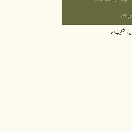
 - شکیبؔ احمد