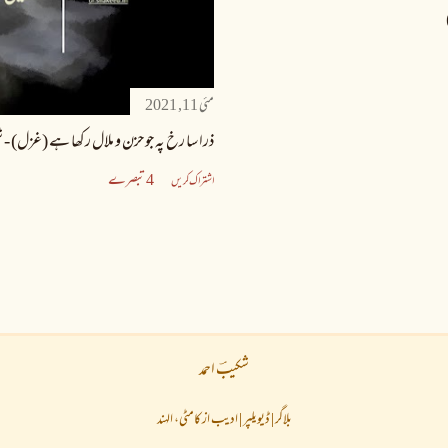
مئی 11, 2021
ذرا سا رخ پہ جو حزن و ملال رکھا ہے (غزل) - ش
4 تبصرے
اشتراک کریں
شکیبؔ احمد
بلاگر | ڈیویلپر | ادیب از کامٹی، الہند