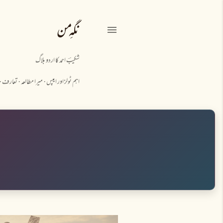
نگہِ من
شکیبؔ احمد کا اردو بلاگ
اہم ٹولز اور ایپس
میرا مطالعہ
تعارف