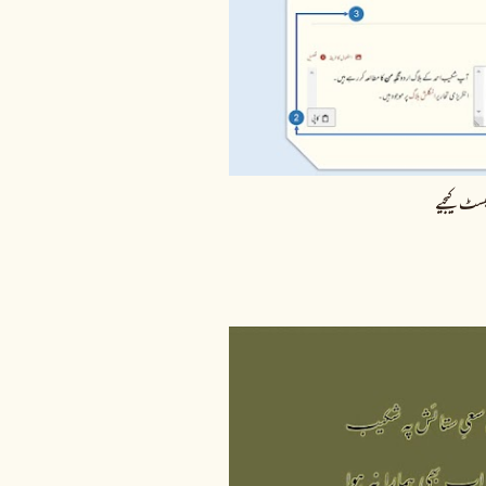
یسٹ کیجیے