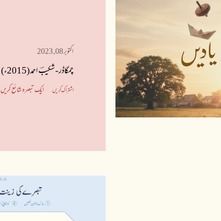
اکتوبر 08, 2023
چمگاڈر - شکیبؔ احمد (2015ء)
ایک تبصرہ شائع کریں
اشتراک کریں