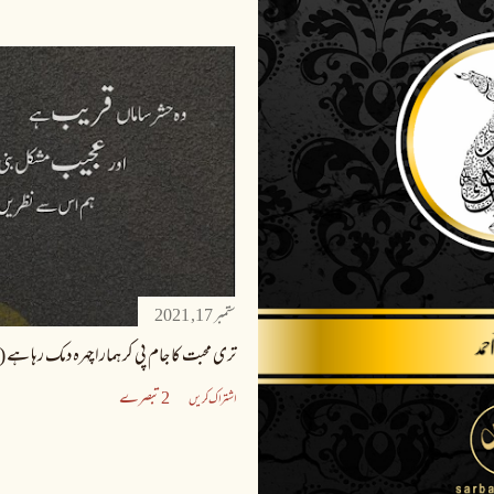
ستمبر 17, 2021
تری محبت کا جام پی کر ہمارا چہرہ دمک رہا ہے 
2 تبصرے
اشتراک کریں