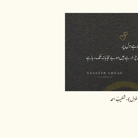
(غزل) - شکیبؔ احمد