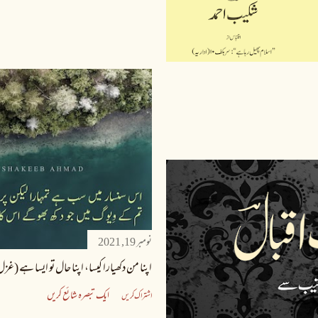
نومبر 19, 2021
اپنا من دکھیارا کیسا، اپنا حال تو ایسا ہے (غزل
ایک تبصرہ شائع کریں
اشتراک کریں