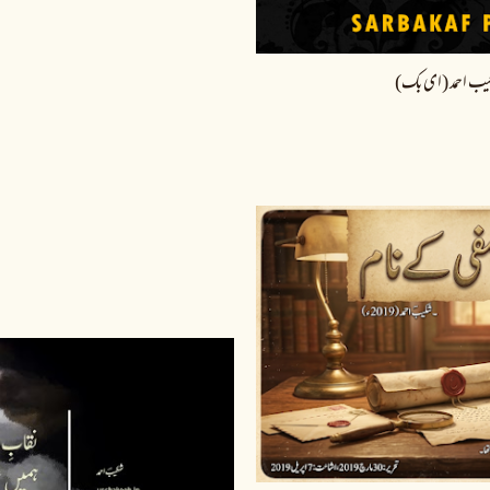
یب احمد (ای بک)