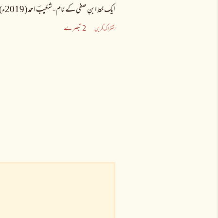
ایک خط ابنِ صفی کے نام - شکیبؔ احمد (2019ء)
2 تبصرے
اشتراک کریں