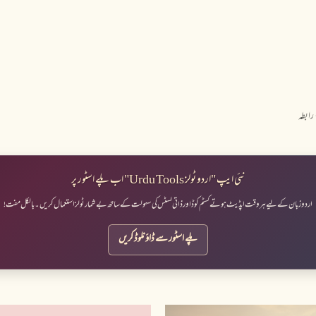
نظرانداز کرکے مرکزی مواد پر جائیں
رابطہ
نئی ایپ "اردو ٹولز Urdu Tools" اب پلے اسٹور پر
اردو زبان کے لیے ہر وقت اپڈیٹ ہوتے کسٹم کوڈ اور ذاتی لسٹس کی سہولت کے ساتھ بے شمار ٹولز استعمال کریں۔ بالکل مفت!
پلے اسٹور سے ڈاؤنلوڈ کریں