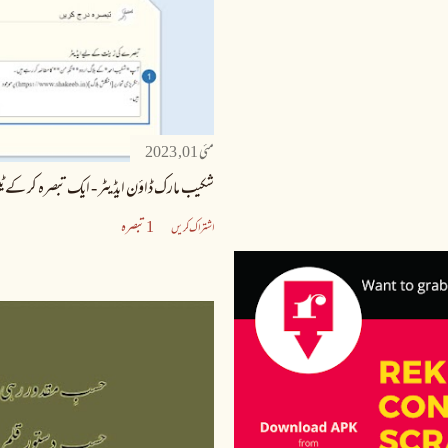
مئی 01, 2023
شکیب مارک ڈاؤن ایڈیٹر - ایک تبصرہ کر کے ٹ
1 تبصرہ
اشتراک کریں