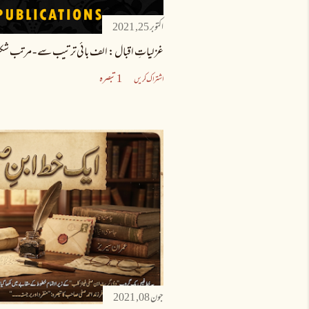
اکتوبر 25, 2021
غزلیاتِ اقبال: الف بائی ترتیب سے - مرتب شک
1 تبصرہ
اشتراک کریں
جون 08, 2021