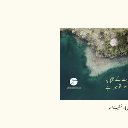
) - شکیبؔ احمد