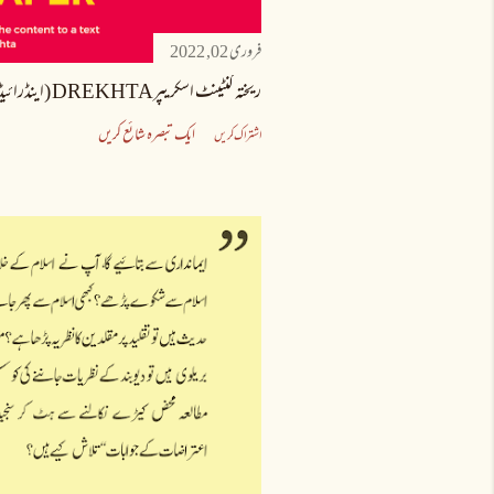
فروری 02, 2022
ریختہ کنٹینٹ اسکریپرDREKHTA (اینڈرائیڈ) - ریلیز
ایک تبصرہ شائع کریں
اشتراک کریں