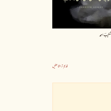
کیبؔ احمد
قدیم تر اشاعتیں