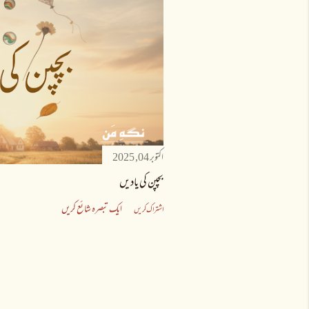
ا
ش
ا
ع
ت
اکتوبر 04, 2025
ی
بچپن کی یادیں
ں
ایک تبصرہ شائع کریں
اشتراک کریں