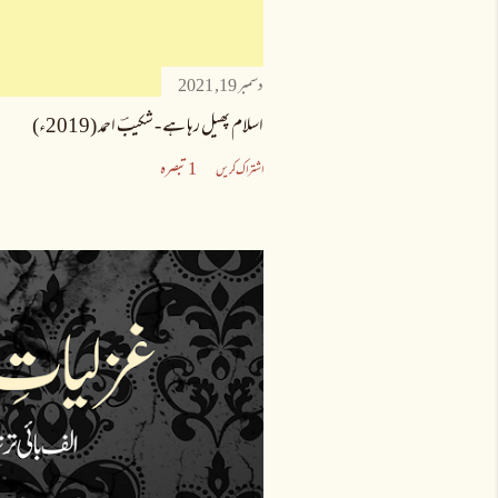
دسمبر 19, 2021
اسلام پھیل رہا ہے - شکیبؔ احمد (2019ء)
1 تبصرہ
اشتراک کریں