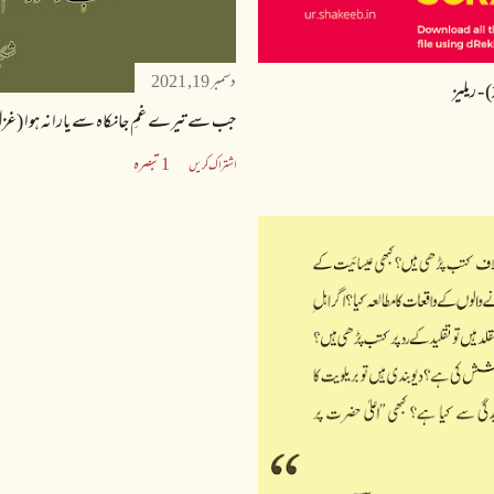
دسمبر 19, 2021
جب سے تیرے غمِ جانکاہ سے یارانہ ہوا (غزل)
1 تبصرہ
اشتراک کریں