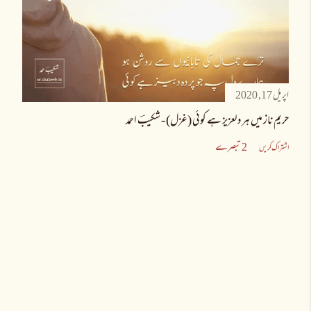
اپریل 17, 2020
حریمِ ناز میں ہر دلعزیز ہے کوئی (غزل) - شکیبؔ احمد
2 تبصرے
اشتراک کریں