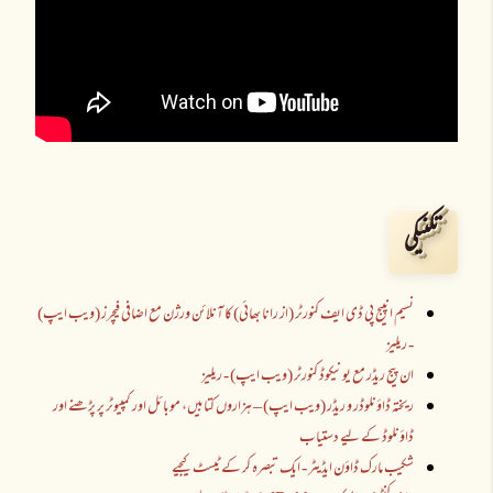
تکنیکی
نسیم انپیج پی ڈی ایف کنورٹر (از رانا بھائی) کا آنلائن ورژن مع اضافی فیچرز (ویب ایپ)
- ریلیز
ان پیج ریڈر مع یونیکوڈ کنورٹر (ویب ایپ) - ریلیز
ریختہ ڈاؤنلوڈر و ریڈر (ویب ایپ) – ہزاروں کتابیں، موبائل اور کمپیوٹر پر پڑھنے اور
ڈاؤنلوڈ کے لیے دستیاب
شکیب مارک ڈاؤن ایڈیٹر - ایک تبصرہ کر کے ٹیسٹ کیجیے