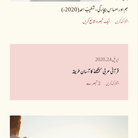
ہم اور احساسِ بیچارگی - شکیبؔ احمد (2020ء)
ایک تبصرہ شائع کریں
اشتراک کریں
اپریل 24, 2020
قرآنی عربی سیکھنے کا آسان طریقہ
2 تبصرے
اشتراک کریں