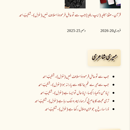
قرآن - حفظ ہیلپر (ایپ ریلیز)
جب سے تو عاملِ فرمودۂ اسلاف نہیں (غزل) - شکیبؔ احمد
فروری 20 ،2026
دسمبر 25 ،2025
میری شاعری
جب سے تو عاملِ فرمودۂ اسلاف نہیں (غزل) - شکیبؔ احمد
جب سے تیرے غمِ جانکاہ سے یارانہ ہوا (غزل) - شکیبؔ احمد
اپنا من دکھیارا کیسا، اپنا حال تو ایسا ہے (غزل) - شکیبؔ احمد
تری محبت کا جام پی کر ہمارا چہرہ دمک رہا ہے (غزل) - شکیبؔ احمد
ذرا سا رخ پہ جو حزن و ملال رکھا ہے (غزل) - شکیبؔ احمد