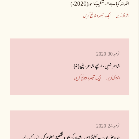
افسانہ کیا ہے؟ - شکیبؔ احمد (2020ء)
ایک تبصرہ شائع کریں
اشتراک کریں
نومبر 30, 2020
شاعر نہیں، اچھے شاعر بنیے (۵)
ایک تبصرہ شائع کریں
اشتراک کریں
نومبر 24, 2020
عروض بوٹ - ٹیلیگرام پر اشعار کی بحر و تقطیع معلوم کرنے کے لیے