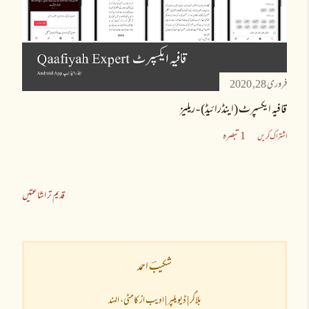
فروری 28, 2020
قافیہ ایکسپرٹ (اینڈرائیڈ) - ریلیز
1 تبصرہ
اشتراک کریں
قدیم تر اشاعتیں
شکیبؔ احمد
بلاگر | ڈیویلپر | ادیب از کامٹی، الہند