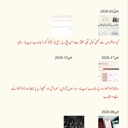
جولائی 05 ،2026
کیا مناظروں سے کبھی کوئی نتیجہ نکلتا ہے؟
ان پیج ریڈر مع یونیکوڈ کنورٹر (ویب ایپ) - ریلیز
جون 17 ،2026
جون 15 ،2026
ریختہ ڈاؤنلوڈر و ریڈر (ویب ایپ) – ہزاروں کتابیں، موبائل اور کمپیوٹر پر پڑھنے اور ڈاؤنلوڈ کے
لیے دستیاب
جون 06 ،2026