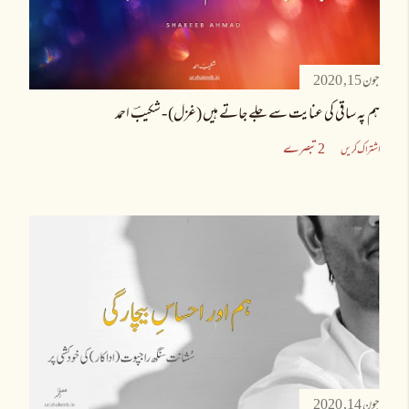
جون 15, 2020
ہم پہ ساقی کی عنایت سے جلے جاتے ہیں (غزل) - شکیبؔ احمد
2 تبصرے
اشتراک کریں
جون 14, 2020