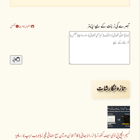
تبصرے کی زینت کے لیے ایڈیٹر
استعمال کا طریقہ
تفصیل
کاپی
تازہ نگارشات
نسیم انپیج پی ڈی ایف کنورٹر (از رانا بھائی) کا آنلائن ورژن مع اضافی فیچرز (ویب ایپ) - ریلیز