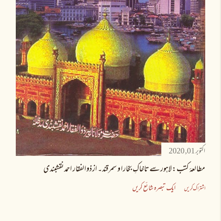
اکتوبر 01, 2020
مطالعۂ کتب: لاہور سے تاخاکِ بخارا و سمرقند۔ از ذوالفقار احمد نقشبندی
ایک تبصرہ شائع کریں
اشتراک کریں