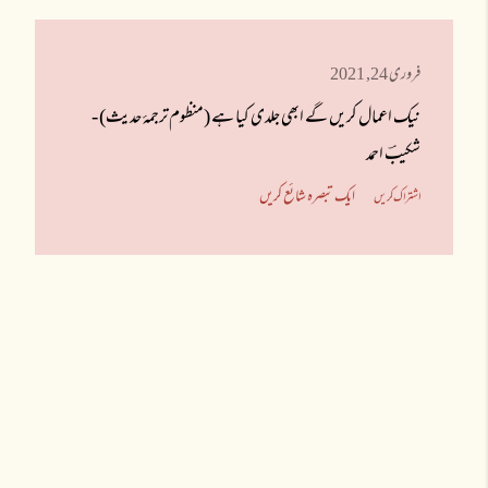
ا
فروری 24, 2021
ش
نیک اعمال کریں گے ابھی جلدی کیا ہے (منظوم ترجمۂ حدیث) -
ا
شکیبؔ احمد
ع
ایک تبصرہ شائع کریں
اشتراک کریں
ت
ی
ں