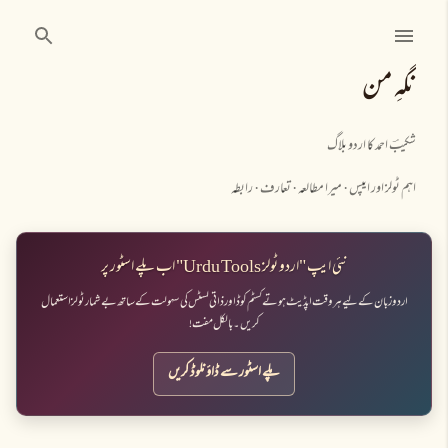
نظرانداز کرکے مرکزی مواد پر جائیں
نگہِ من
شکیبؔ احمد کا اردو بلاگ
اہم ٹولز اور ایپس
میرا مطالعہ
تعارف
رابطہ
نئی ایپ "اردو ٹولز Urdu Tools" اب پلے اسٹور پر
اردو زبان کے لیے ہر وقت اپڈیٹ ہوتے کسٹم کوڈ اور ذاتی لسٹس کی سہولت کے ساتھ بے شمار ٹولز استعمال
کریں۔ بالکل مفت!
پلے اسٹور سے ڈاؤنلوڈ کریں