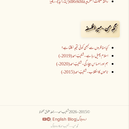
ریختہ کنٹینٹ اسکریپرdRekhta (اینڈرائیڈ) - ریلیز
نگہِ من - میرا فلسفہ
کیا مناظروں سے کبھی کوئی نتیجہ نکلتا ہے؟
اسلام پھیل رہا ہے - شکیبؔ احمد (2019ء)
ہم اور احساسِ بیچارگی - شکیبؔ احمد (2020ء)
ناموں کا انقلاب - شکیبؔ احمد (2015ء)
© 2015–
2026
شکیب احمد — جملہ حقوق محفوظ
اردو بلاگ
|
|
English Blog
نگہِ من — شکیب احمد کا اردو بلاگ