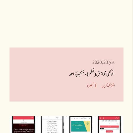
مارچ 23, 2020
انوکھی خواہش (نظم) - شکیبؔ احمد
1 تبصرہ
اشتراک کریں