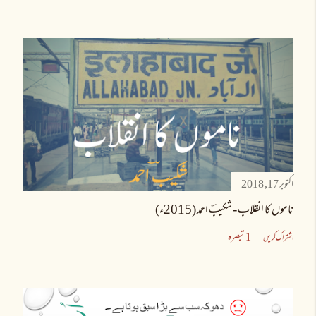
اکتوبر 17, 2018
ناموں کا انقلاب - شکیبؔ احمد (2015ء)
1 تبصرہ
اشتراک کریں