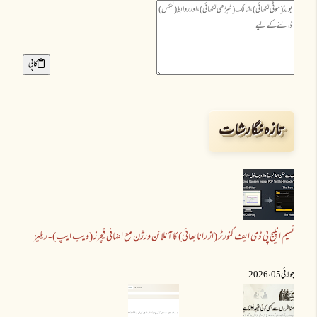
کاپی
تازہ نگارشات
نسیم انپیج پی ڈی ایف کنورٹر (از رانا بھائی) کا آنلائن ورژن مع اضافی فیچرز (ویب ایپ) - ریلیز
جولائی 05 ،2026