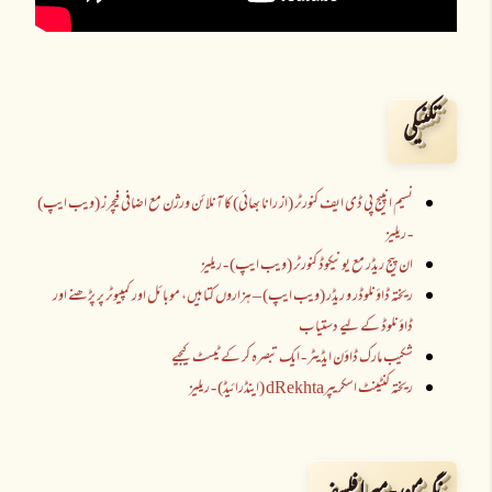
تکنیکی
نسیم انپیج پی ڈی ایف کنورٹر (از رانا بھائی) کا آنلائن ورژن مع اضافی فیچرز (ویب ایپ)
- ریلیز
ان پیج ریڈر مع یونیکوڈ کنورٹر (ویب ایپ) - ریلیز
ریختہ ڈاؤنلوڈر و ریڈر (ویب ایپ) – ہزاروں کتابیں، موبائل اور کمپیوٹر پر پڑھنے اور
ڈاؤنلوڈ کے لیے دستیاب
شکیب مارک ڈاؤن ایڈیٹر - ایک تبصرہ کر کے ٹیسٹ کیجیے
ریختہ کنٹینٹ اسکریپرdRekhta (اینڈرائیڈ) - ریلیز