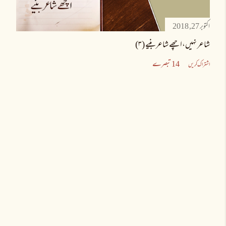
اکتوبر 27, 2018
شاعر نہیں،اچھے شاعر بنیے (۳)
14 تبصرے
اشتراک کریں