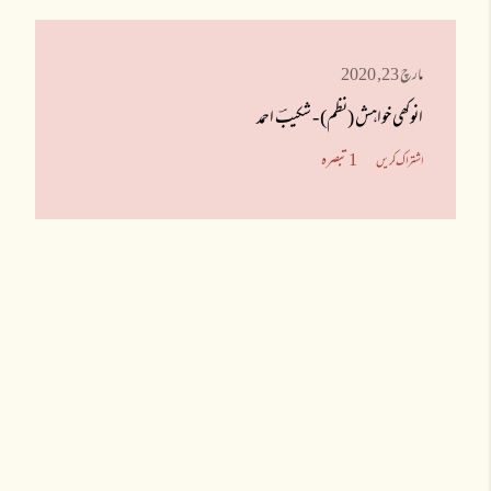
ا
مارچ 23, 2020
ش
انوکھی خواہش (نظم) - شکیبؔ احمد
ا
1 تبصرہ
اشتراک کریں
ع
ت
ی
ں