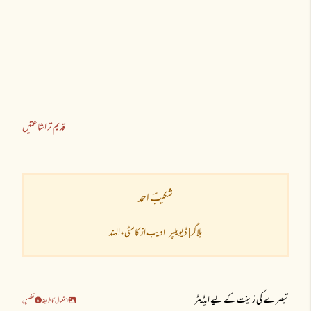
قدیم تر اشاعتیں
شکیبؔ احمد
بلاگر | ڈیویلپر | ادیب از کامٹی، الہند
تبصرے کی زینت کے لیے ایڈیٹر
استعمال کا طریقہ
تفصیل