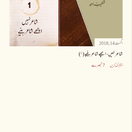
اگست 14, 2018
شاعر نہیں، اچھے شاعر بنیے (۱)
7 تبصرے
اشتراک کریں