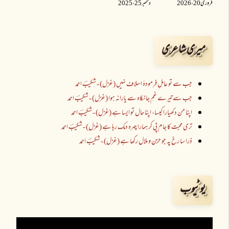
فروری 20 ،2026
دسمبر 25 ،2025
میری شاعری
جب سے تو عاملِ فرمودۂ اسلاف نہیں (غزل) - شکیبؔ احمد
جب سے تیرے غمِ جانکاہ سے یارانہ ہوا (غزل) - شکیبؔ احمد
اپنا من دکھیارا کیسا، اپنا حال تو ایسا ہے (غزل) - شکیبؔ احمد
تری محبت کا جام پی کر ہمارا چہرہ دمک رہا ہے (غزل) - شکیبؔ احمد
ذرا سا رخ پہ جو حزن و ملال رکھا ہے (غزل) - شکیبؔ احمد
یوٹیوب