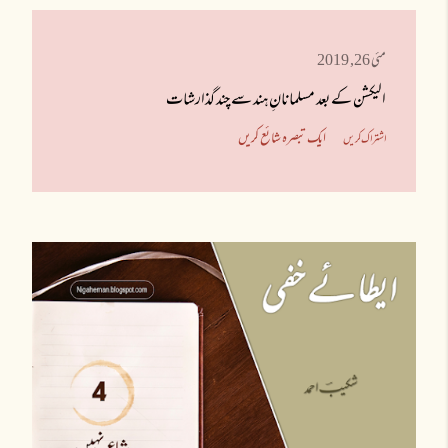
مئی 26, 2019
الیکشن کے بعد مسلمانانِ ہند سے چند گذارشات
ایک تبصرہ شائع کریں
اشتراک کریں