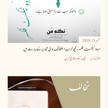
ستمبر 15, 2018
اردو ٹیکسٹـ فکسر - کچھ خراب اینکوڈنگ والی تحاریر کے بارے میں
ایک تبصرہ شائع کریں
اشتراک کریں