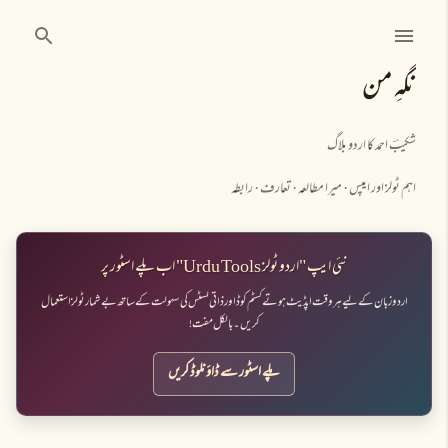
نظرانداز کرکے مرکزی مواد پر جائیں
نگہِ من
شکیبؔ احمد کا اردو بلاگ
اہم ٹولز اور ایپس
میرا مطالعہ
تعارف
رابطہ
نئی ایپ "اردو ٹولز Urdu Tools" اب پلے اسٹور پر
اردو زبان کے لیے ہر وقت اپڈیٹ ہوتے کسٹم کوڈ اور ذاتی لسٹس کی سہولت کے ساتھ بے شمار ٹولز استعمال
کریں۔ بالکل مفت!
پلے اسٹور سے ڈاؤنلوڈ کریں