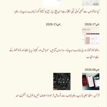
کیا مناظروں سے کبھی کوئی نتیجہ نکلتا ہے؟
ان پیج ریڈر مع یونیکوڈ کنورٹر (ویب ایپ) - ریلیز
جون 17 ،2026
جون 15 ،2026
ریختہ ڈاؤنلوڈر و ریڈر (ویب ایپ) – ہزاروں کتابیں، موبائل اور کمپیوٹر پر پڑھنے اور ڈاؤنلوڈ کے
لیے دستیاب
جون 06 ،2026
قرآن - حفظ ہیلپر (ایپ ریلیز)
جب سے تو عاملِ فرمودۂ اسلاف نہیں (غزل) - شکیبؔ احمد