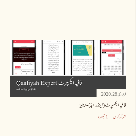
فروری 28, 2020
قافیہ ایکسپرٹ (اینڈرائیڈ) - ریلیز
1 تبصرہ
اشتراک کریں