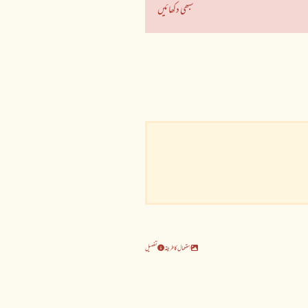
سبھی دکھائیں
استعمال کا طریقہ
تفصیل