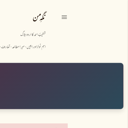
نگہِ من
شکیبؔ احمد کا اردو بلاگ
اہم ٹولز اور ایپس
میرا مطالعہ
تعارف