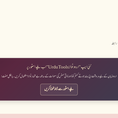
نظرانداز کرکے مرکزی مواد پر جائیں
رابطہ
نئی ایپ "اردو ٹولز Urdu Tools" اب پلے اسٹور پر
اردو زبان کے لیے ہر وقت اپڈیٹ ہوتے کسٹم کوڈ اور ذاتی لسٹس کی سہولت کے ساتھ بے شمار ٹولز استعمال کریں۔ بالکل مفت!
پلے اسٹور سے ڈاؤنلوڈ کریں