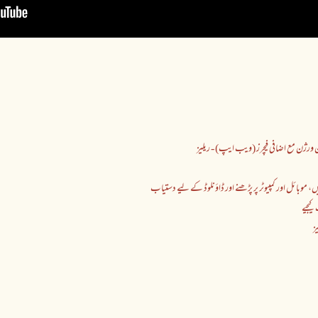
لائن ورژن مع اضافی فیچرز (ویب ایپ) - ریلیز
، موبائل اور کمپیوٹر پر پڑھنے اور ڈاؤنلوڈ کے لیے دستیاب
کیجیے