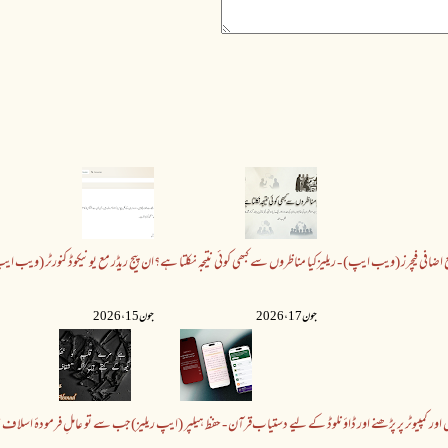
مع اضافی فیچرز (ویب ایپ) - ریلیز
کیا مناظروں سے کبھی کوئی نتیجہ نکلتا ہے؟
ان پیج ریڈر مع یونیکوڈ کنورٹر (ویب ایپ
جون 17 ،2026
جون 15 ،2026
اور کمپیوٹر پر پڑھنے اور ڈاؤنلوڈ کے لیے دستیاب
قرآن - حفظ ہیلپر (ایپ ریلیز)
جب سے تو عاملِ فرمودۂ اسلاف نہ