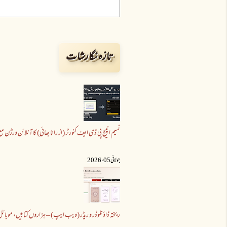
تازہ نگارشات
نسیم انپیج پی ڈی ایف کنورٹر (از رانا بھائی) کا آنلائن ورژن 
جولائی 05 ،2026
ریختہ ڈاؤنلوڈر و ریڈر (ویب ایپ) – ہزاروں کتابیں، موبائل 