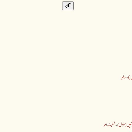
کاپی
) - ریلیز
یں (غزل) - شکیبؔ احمد