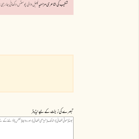
شکیب کی شاعری مزاحیہ
لیبل والی پوسٹس دکھائی جا رہی 
ا
ش
ا
ع
ت
ی
ں
تبصرے کی زینت کے لیے ایڈیٹر