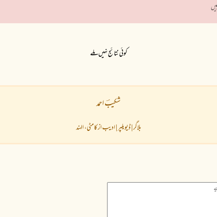
ہیں
کوئی نتائج نہیں ملے
شکیبؔ احمد
بلاگر | ڈیویلپر | ادیب از کامٹی، الہند