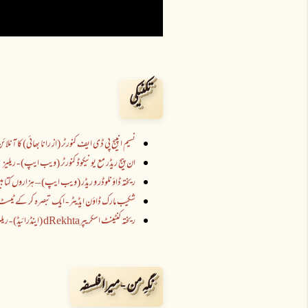
تکنیکی
نسیم انپیج پی ڈی ایف کنورٹر (از رانا بھائی) کا آن
ان پیج ریڈر مع یونیکوڈ کنورٹر (ویب ایپ) - ریلیز
ریختہ ڈاؤنلوڈر و ریڈر (ویب ایپ) – ہزاروں کتابیں
شکیب مارک ڈاؤن ایڈیٹر - ایک تبصرہ کر کے ٹیسٹ 
ریختہ کنٹینٹ اسکریپرdRekhta (اینڈرائیڈ) - ریلیز
نگہِ من - میرا فلسفہ